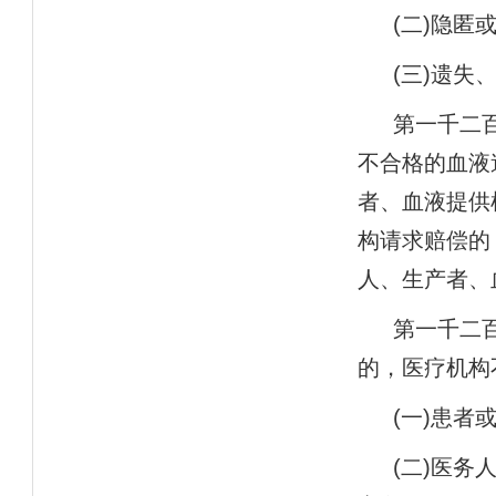
(
二
)
隐匿
(
三
)
遗失
第一千二
不合格的血液
者、血液提供
构请求赔偿的
人、生产者、
第一千二
的，医疗机构
(
一
)
患者
(
二
)
医务