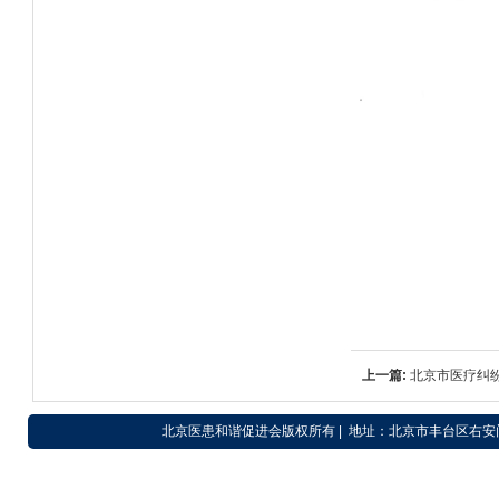
上一篇:
北京市医疗纠
解的公告
北京医患和谐促进会版权所有 | 地址：北京市丰台区右安门外东滨