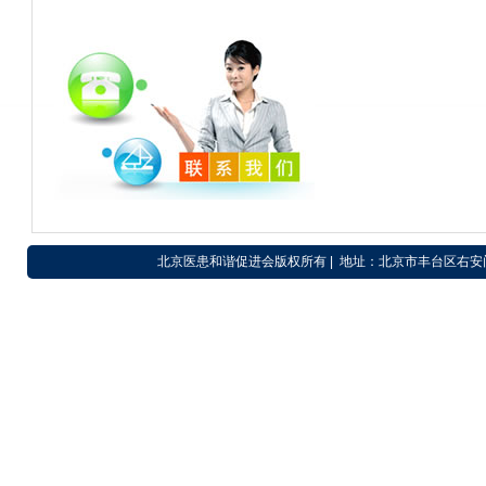
北京医患和谐促进会版权所有 | 地址：北京市丰台区右安门外东滨