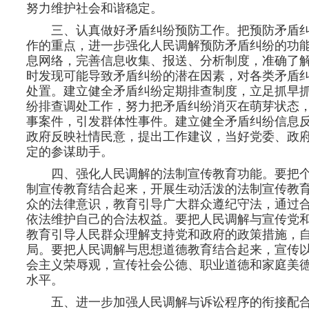
努力维护社会和谐稳定。
三、认真做好矛盾纠纷预防工作。把预防矛盾
作的重点，进一步强化人民调解预防矛盾纠纷的功
息网络，完善信息收集、报送、分析制度，准确了
时发现可能导致矛盾纠纷的潜在因素，对各类矛盾
处置。建立健全矛盾纠纷定期排查制度，立足抓早
纷排查调处工作，努力把矛盾纠纷消灭在萌芽状态
事案件，引发群体性事件。建立健全矛盾纠纷信息
政府反映社情民意，提出工作建议，当好党委、政
定的参谋助手。
四、强化人民调解的法制宣传教育功能。要把
制宣传教育结合起来，开展生动活泼的法制宣传教
众的法律意识，教育引导广大群众遵纪守法，通过
依法维护自己的合法权益。要把人民调解与宣传党
教育引导人民群众理解支持党和政府的政策措施，
局。要把人民调解与思想道德教育结合起来，宣传以
会主义荣辱观，宣传社会公德、职业道德和家庭美
水平。
五、进一步加强人民调解与诉讼程序的衔接配