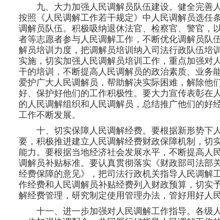
九、大力加强人民调解员队伍建设。健全完善
按照《人民调解工作若干规定》中人民调解员选任
调解员队伍。积极吸纳退休法官、检察官、警官，
者等志愿者参与人民调解工作，不断优化调解员队
解员培训力度，把调解员培训纳入司法行政队伍培
实施，切实加强人民调解员培训工作，重点加强对
干的培训，不断提高人民调解员的政治素质、业务
爱护广大人民调解员，帮助解决实际困难，解除他
好、保护好他们的工作积极性。要大力宣传表彰在
的人民调解组织和人民调解员，总结推广他们的好
工作不断发展。
十、切实保障人民调解经费。要根据新形势下
要，积极推进建立人民调解经费财政保障机制，切
能力。要根据当地经济社会发展水平，不断提高人
调解员补贴标准。要认真贯彻落实《财政部司法部
经费保障的意见》，把司法行政机关指导人民调解
作经费和人民调解员补贴经费列入财政预算，切实
解经费管理，研究制定使用管理办法，管好用好人
十一、进一步加强对人民调解工作指导。各级