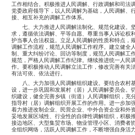
工作相结合。积极推进人民调解、行政调解和司法
党委政府领导下，以人民调解为基础，人民调解、
接、相互补充的调解工作体系。
七、大力推进人民调解法制化、规范化建设。
求，遵循依法调解、平等自愿、尊重当事人诉讼权
护当事人合法权益。立足人民调解的性质和特点，
调解工作流程，规范人民调解工作程序。建立健全
制、重大纠纷讨论、回访等制度，规范人民调解工
规范，严格人民调解工作纪律。继续推进统一人民
作。要积极推动人民调解立法工作，修改完善有关
有法可依、依法进行。
八、大力加强人民调解组织建设。要结合农村
设，进一步巩固和发展村（居）人民调解委员会。
织建设，健全完善乡镇（街道）人民调解组织，充
指导村（居）调解组织开展工作的作用。进一步加
着力推进改制企业、民营企业、中外合资企业和外
妥地发展区域性、行业性的自律性调解组织，积极
接边地区、大型集贸市场、物业管理小区、消费者
全组织网络，活跃人民调解工作，不断增强自身活