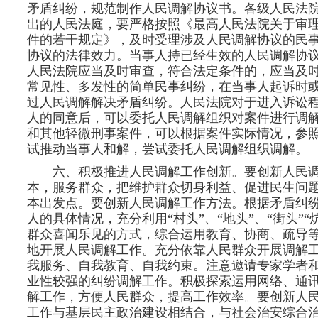
矛盾纠纷，规范制作人民调解协议书。各级人民法
出的人民法庭，要严格按照《最高人民法院关于审
件的若干规定》，及时受理涉及人民调解协议的民
协议的法律效力。当事人持已经生效的人民调解协
人民法院应当及时审查，符合法定条件的，应当及
常见性、多发性的简单民事纠纷，在当事人起诉时
过人民调解解决矛盾纠纷。人民法院对于进入诉讼
人的同意后，可以委托人民调解组织对案件进行调
和其他轻微刑事案件，可以根据案件实际情况，参
试推动当事人和解，尝试委托人民调解组织调解。
六、积极推进人民调解工作创新。要创新人民
本，服务群众，把维护群众切身利益、促进民生问
本出发点。要创新人民调解工作方法。根据矛盾纠
人的具体情况，充分利用“村头”、“地头”、“街头”
群众喜闻乐见的方式，综合运用教育、协商、疏导
地开展人民调解工作。充分依靠人民群众开展调解
我服务、自我教育、自我约束。注意邀请专家学者
业性较强的纠纷调解工作。积极探索运用网络、通
解工作，方便人民群众，提高工作效率。要创新人
工作与基层民主政治建设相结合，与社会治安综合