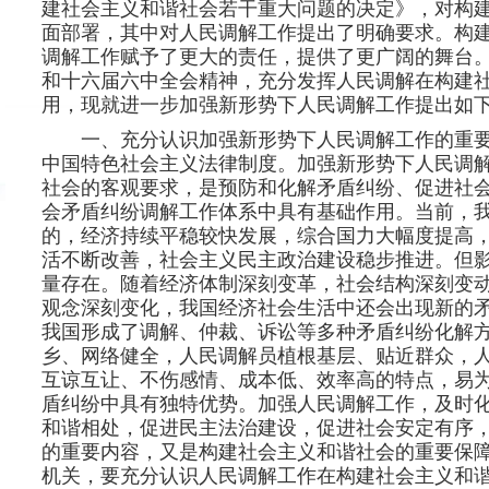
建社会主义和谐社会若干重大问题的决定》，对构
面部署，其中对人民调解工作提出了明确要求。构
调解工作赋予了更大的责任，提供了更广阔的舞台
和十六届六中全会精神，充分发挥人民调解在构建
用，现就进一步加强新形势下人民调解工作提出如
一、充分认识加强新形势下人民调解工作的重
中国特色社会主义法律制度。加强新形势下人民调
社会的客观要求，是预防和化解矛盾纠纷、促进社
会矛盾纠纷调解工作体系中具有基础作用。当前，
的，经济持续平稳较快发展，综合国力大幅度提高
活不断改善，社会主义民主政治建设稳步推进。但
量存在。随着经济体制深刻变革，社会结构深刻变
观念深刻变化，我国经济社会生活中还会出现新的
我国形成了调解、仲裁、诉讼等多种矛盾纠纷化解
乡、网络健全，人民调解员植根基层、贴近群众，
互谅互让、不伤感情、成本低、效率高的特点，易
盾纠纷中具有独特优势。加强人民调解工作，及时
和谐相处，促进民主法治建设，促进社会安定有序
的重要内容，又是构建社会主义和谐社会的重要保
机关，要充分认识人民调解工作在构建社会主义和