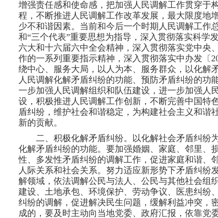
增强责任感和使命感，把加强人民调解工作贯穿于
程，不断推进人民调解工作改革发展，最大限度地
少不和谐因素。当前和今后一个时期人民调解工作
和“三个代表”重要思想为指导，深入贯彻落实科学
六大和十六届六中全会精神，深入贯彻落实党中央
作的一系列重要指示精神，深入贯彻落实中办发〔20
绕中心、服务大局，以人为本、服务群众，以化解
人民调解化解矛盾纠纷的功能、预防矛盾纠纷的功
一步加强人民调解组织和队伍建设，进一步加强人
设，积极推进人民调解工作创新，不断完善中国特
盾纠纷，维护社会和谐稳定，为构建社会主义和谐
新的贡献。
二、积极化解矛盾纠纷。以化解社会矛盾纠纷
化解矛盾纠纷的功能。要加强婚姻、家庭、邻里、
性、多发性矛盾纠纷的调解工作，促进家庭和谐、
人际关系和社会关系。努力适应新形势下矛盾纠纷
解领域，依法调解公民与法人、公民与其他社会组
建设、土地承包、环境保护、劳动争议、医患纠纷
纠纷的调解，促进解决民生问题，缓解利益冲突，
成的，要及时主动向当地党委、政府汇报，依靠党