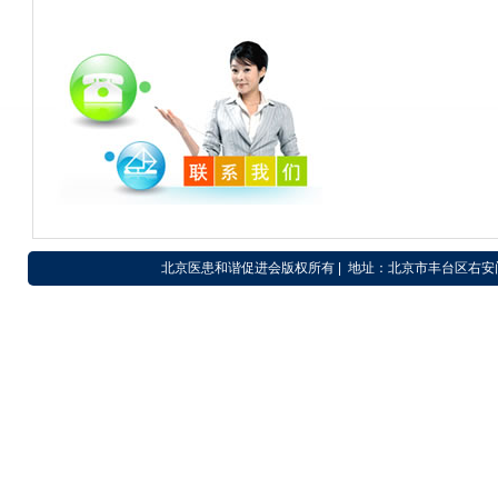
北京医患和谐促进会版权所有 | 地址：北京市丰台区右安门外东滨